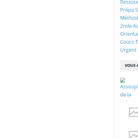
Ressour
Prépa S
Méthod
2nde Ac
Orienta
Cours 
Urgent
VOUS A