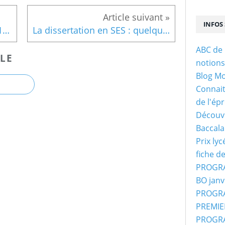
INFOS 
Prix lycéen du livre de SES 2017 L'école qui classe J Cayouette-Remblière
La dissertation en SES : quelques points de méthode
ABC de 
LE
notion
Blog M
Connaitr
de l'ép
Découvr
Baccala
Prix ly
fiche d
PROGRA
BO janv
PROGRA
PREMIER
PROGRA