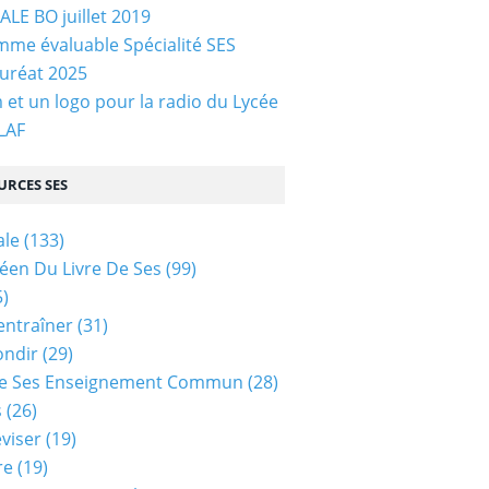
LE BO juillet 2019
me évaluable Spécialité SES
uréat 2025
et un logo pour la radio du Lycée
 LAF
URCES SES
ale
(133)
céen Du Livre De Ses
(99)
)
entraîner
(31)
ondir
(29)
e Ses Enseignement Commun
(28)
s
(26)
viser
(19)
re
(19)