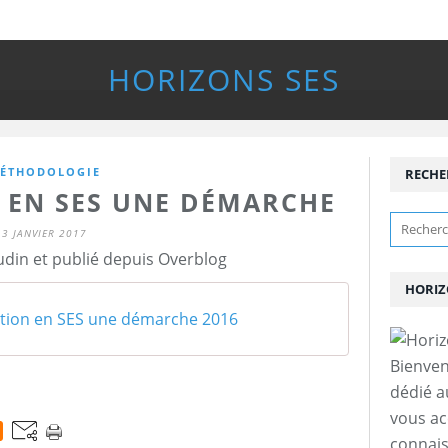
HORIZONS SES
ÉTHODOLOGIE
RECHE
N EN SES UNE DÉMARCHE
3 JANVIER 2017
udin et publié depuis Overblog
HORIZ
ation en SES une démarche 2016
Bienven
dédié a
vous a
connais