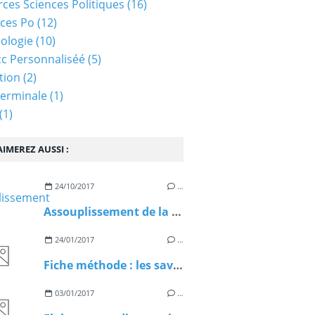
ces Sciences Politiques
(16)
ces Po
(12)
ologie
(10)
c Personnaliséé
(5)
tion
(2)
Terminale
(1)
(1)
IMEREZ AUSSI :
24/10/2017
…
Assouplissement de la politique monétaire de la Banque Centrale Européenne
24/01/2017
…
Fiche méthode : les savoirs faire statistiques
03/01/2017
…