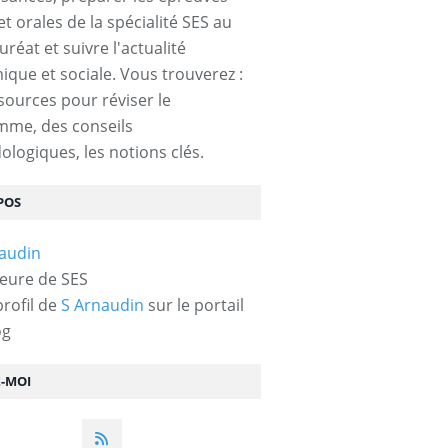
et orales de la spécialité SES au
réat et suivre l'actualité
que et sociale. Vous trouverez :
sources pour réviser le
mme, des conseils
logiques, les notions clés.
POS
eure de SES
profil de
S Arnaudin
sur le portail
og
Z-MOI