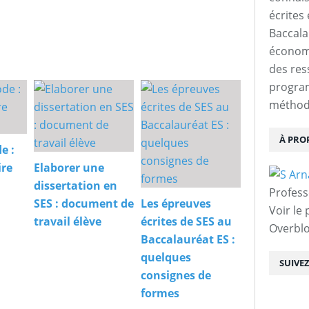
écrites 
Baccalau
économi
des res
progra
méthodo
À PRO
e :
ire
Elaborer une
dissertation en
Profess
SES : document de
Les épreuves
Voir le 
travail élève
écrites de SES au
Overbl
Baccalauréat ES :
quelques
SUIVE
consignes de
formes