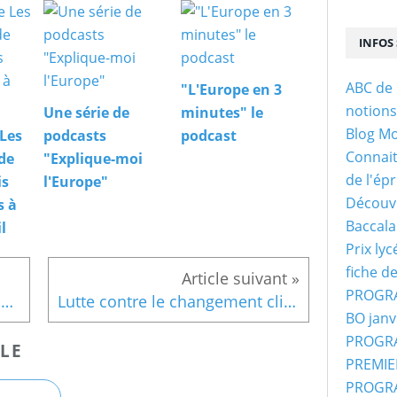
INFOS 
ABC de 
"L'Europe en 3
notion
Une série de
minutes" le
Blog M
 Les
podcasts
podcast
Connaitr
de
"Explique-moi
de l'ép
is
l'Europe"
Découvr
s à
Baccala
l
Prix ly
fiche d
PROGRA
Approfondir : Un enquête de la DARES sur les grèves en France
Lutte contre le changement climatique : Décryptage des COP
BO janv
PROGRA
LE
PREMIER
PROGRA