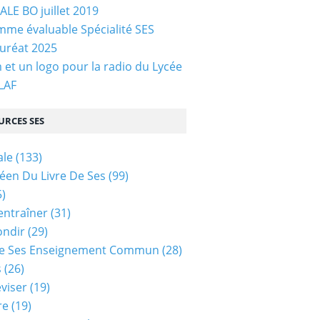
LE BO juillet 2019
me évaluable Spécialité SES
uréat 2025
et un logo pour la radio du Lycée
 LAF
URCES SES
ale
(133)
céen Du Livre De Ses
(99)
)
entraîner
(31)
ondir
(29)
e Ses Enseignement Commun
(28)
s
(26)
viser
(19)
re
(19)