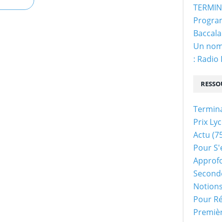
TERMINA
Program
Baccala
Un nom 
: Radio
RESSO
Termin
Prix Ly
Actu
(75
Pour S'
Approf
Second
Notion
Pour Ré
Premiè