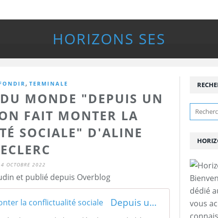
HORIZONS SES
,
FONDIR
TERMINALE
RECHE
E DU MONDE "DEPUIS UN
ION FAIT MONTER LA
TÉ SOCIALE" D'ALINE
HORIZ
LECLERC
14 OCTOBRE 2022
udin et publié depuis Overblog
Bienven
dédié a
Depuis un an, l'inflation fait monter la conflictualité sociale
vous a
connais