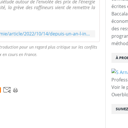
uiétude autour de l'envolée des prix de l'énergie
écrites 
cité, la grève des raffineurs vient de remettre la
Baccalau
économi
des res
https://www.lemonde.fr/economie/article/2022/10/14/depuis-un-an-l-inflation-fait-monter-la-conflictualite-sociale_6145827_3234.html
progra
méthodo
troduction pour un regard plus critique sur les confilts
x en cours en France.
À PRO
Profess
Voir le 
Overbl
SUIVE