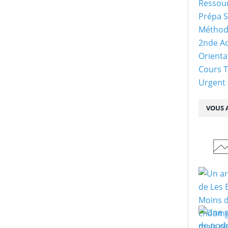
Ressour
Prépa S
Méthod
2nde Ac
Orienta
Cours 
Urgent
VOUS A