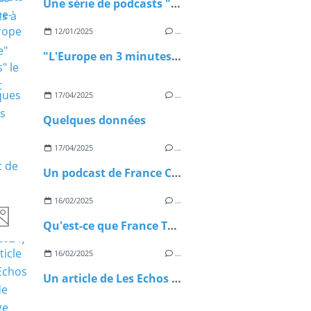
Une série de podcasts "Explique-moi l'Europe"
12/01/2025
…
"L'Europe en 3 minutes" le podcast
17/04/2025
…
Quelques données
17/04/2025
…
Un podcast de France Culture sur le Télétravail (05/11/2024)
16/02/2025
…
Qu'est-ce que France Travail ?
16/02/2025
…
Un article de Les Echos Moins de chôamge mais plus d'inscrits à France Travail