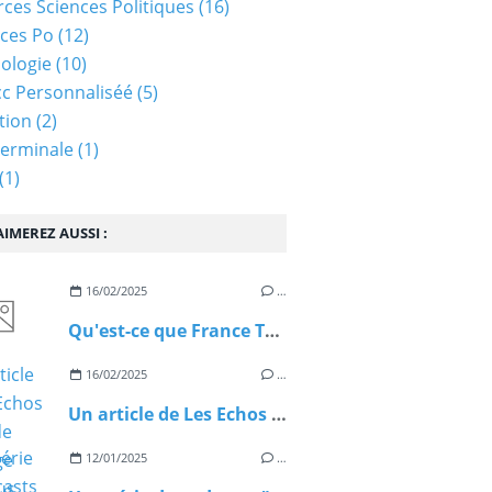
ces Sciences Politiques
(16)
ces Po
(12)
ologie
(10)
c Personnaliséé
(5)
tion
(2)
Terminale
(1)
(1)
IMEREZ AUSSI :
16/02/2025
…
Qu'est-ce que France Travail ?
16/02/2025
…
Un article de Les Echos Moins de chôamge mais plus d'inscrits à France Travail
12/01/2025
…