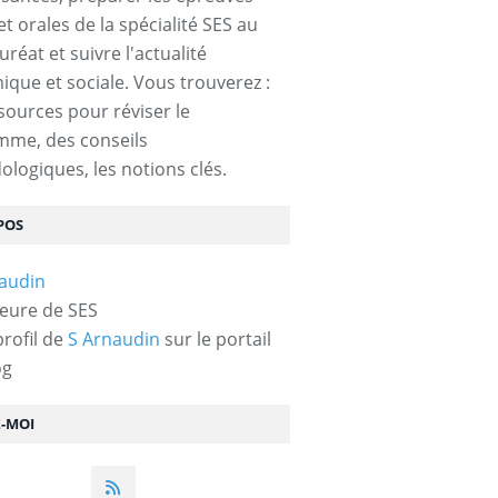
et orales de la spécialité SES au
réat et suivre l'actualité
que et sociale. Vous trouverez :
sources pour réviser le
mme, des conseils
logiques, les notions clés.
POS
eure de SES
profil de
S Arnaudin
sur le portail
og
Z-MOI