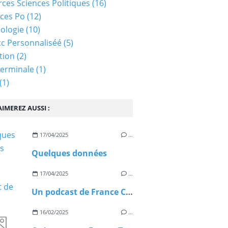
ces Sciences Politiques
(16)
ces Po
(12)
ologie
(10)
c Personnaliséé
(5)
tion
(2)
Terminale
(1)
(1)
IMEREZ AUSSI :
17/04/2025
…
Quelques données
17/04/2025
…
Un podcast de France Culture sur le Télétravail (05/11/2024)
16/02/2025
…