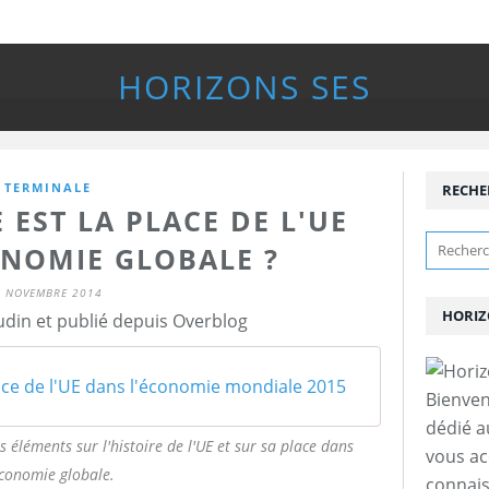
HORIZONS SES
TERMINALE
RECHE
 EST LA PLACE DE L'UE
ONOMIE GLOBALE ?
2 NOVEMBRE 2014
HORIZ
udin et publié depuis Overblog
ace de l'UE dans l'économie mondiale 2015
Bienven
dédié a
 éléments sur l'histoire de l'UE et sur sa place dans
vous a
économie globale.
connais