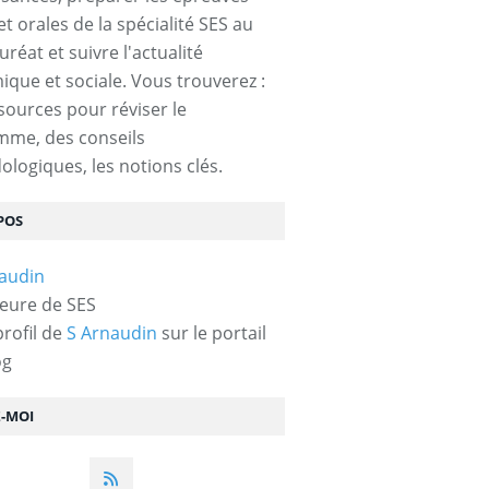
et orales de la spécialité SES au
réat et suivre l'actualité
que et sociale. Vous trouverez :
sources pour réviser le
mme, des conseils
logiques, les notions clés.
POS
eure de SES
profil de
S Arnaudin
sur le portail
og
Z-MOI