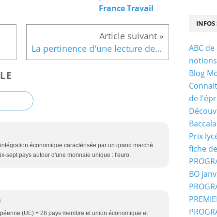
France Travail
INFOS 
ABC de 
La pertinence d'une lecture de la société en terme de classes sociales
notion
Blog M
LE
Connaitr
de l'ép
Découvr
Baccala
Prix ly
intégration économique caractérisée par un grand marché
fiche d
ix-sept pays autour d'une monnaie unique : l'euro.
PROGRA
BO janv
PROGRA
PREMIER
9
PROGRA
opéenne (UE) = 28 pays membre et union économique et