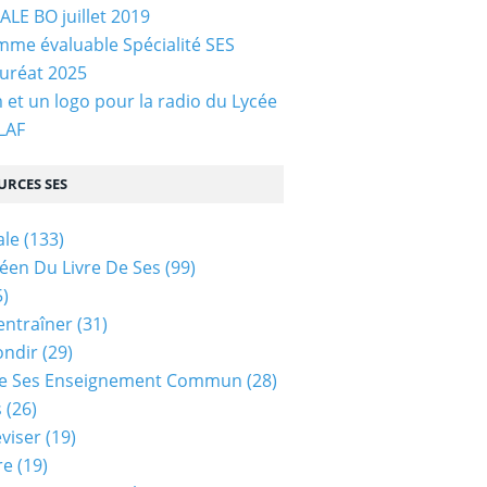
LE BO juillet 2019
me évaluable Spécialité SES
uréat 2025
et un logo pour la radio du Lycée
 LAF
URCES SES
ale
(133)
céen Du Livre De Ses
(99)
)
entraîner
(31)
ondir
(29)
e Ses Enseignement Commun
(28)
s
(26)
viser
(19)
re
(19)