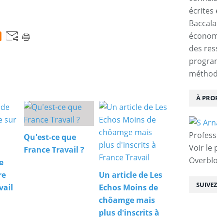
écrites 
Baccalau
économi
des res
progra
méthodo
À PRO
Profess
Qu'est-ce que
Voir le 
France Travail ?
Overbl
e
re
Un article de Les
SUIVE
vail
Echos Moins de
chôamge mais
plus d'inscrits à