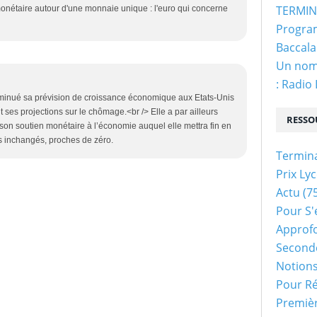
TERMINA
nétaire autour d'une monnaie unique : l'euro qui concerne
Program
Baccala
Un nom 
: Radio
minué sa prévision de croissance économique aux Etats-Unis
 ses projections sur le chômage.<br /> Elle a par ailleurs
RESSO
on soutien monétaire à l’économie auquel elle mettra fin en
êts inchangés, proches de zéro.
Termin
Prix Ly
Actu
(75
Pour S'
Approf
Second
Notion
Pour Ré
Premiè