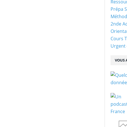
Ressour
Prépa S
Méthod
2nde Ac
Orienta
Cours 
Urgent
VOUS A