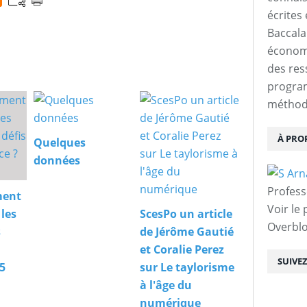
écrites 
Baccalau
économi
des res
progra
méthodo
À PRO
Quelques
données
Profess
ment
Voir le 
 les
ScesPo un article
Overbl
s
de Jérôme Gautié
et Coralie Perez
SUIVE
(5
sur Le taylorisme
à l'âge du
numérique