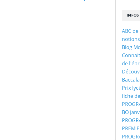
INFOS 
ABC de 
notion
Blog M
Connaitr
de l'ép
Découvr
Baccala
Prix ly
fiche d
PROGRA
BO janv
PROGRA
PREMIER
PROGRA