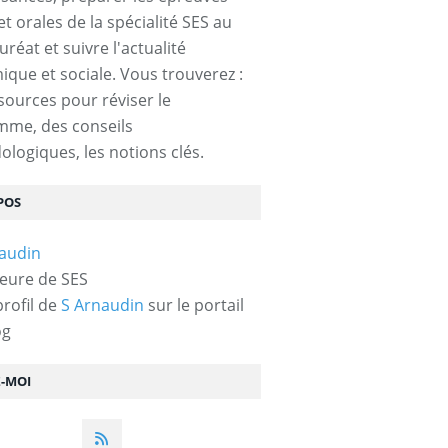
et orales de la spécialité SES au
réat et suivre l'actualité
que et sociale. Vous trouverez :
sources pour réviser le
mme, des conseils
logiques, les notions clés.
POS
eure de SES
profil de
S Arnaudin
sur le portail
og
Z-MOI