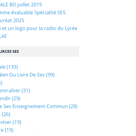
LE BO juillet 2019
me évaluable Spécialité SES
uréat 2025
et un logo pour la radio du Lycée
 LAF
URCES SES
ale
(133)
céen Du Livre De Ses
(99)
)
entraîner
(31)
ondir
(29)
e Ses Enseignement Commun
(28)
s
(26)
viser
(19)
re
(19)