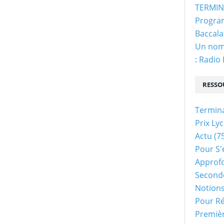
TERMINA
Program
Baccala
Un nom 
: Radio
RESSO
Termin
Prix Ly
Actu
(75
Pour S'
Approf
Second
Notion
Pour Ré
Premiè