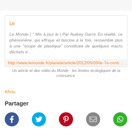
Le
Le Monde | * Mis à jour le | Par Audrey Garric En réalité, ce
phénomène, qui effraye et fascine à la fois, ressemble plus
à une "soupe de plastique" constituée de quelques macro
déchets é...
http://www.lemonde.fr/planete/article/2012/05/09/le-7e-continent-de-plastique-ces-tourbillons-de-dechets-dans-les-oceans_1696072_3244.html
Un article et des vidéo du Monde : les limites écologiques de la
croissance.
#Actu
Partager