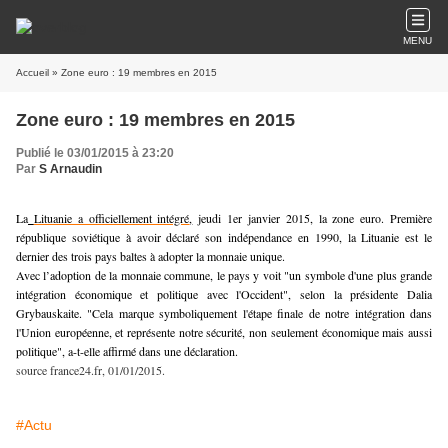
MENU
Accueil
» Zone euro : 19 membres en 2015
Zone euro : 19 membres en 2015
Publié le 03/01/2015 à 23:20
Par
S Arnaudin
La
Lituanie a officiellement intégré
,
jeudi 1er janvier 2015,
la zone euro
. Première
république soviétique à avoir déclaré son indépendance en 1990, la Lituanie est le
dernier des trois pays baltes à adopter la monnaie unique.
Avec l’adoption de la monnaie commune, le pays y voit "un symbole d'une plus grande
intégration économique et politique avec l'Occident", selon la présidente Dalia
Grybauskaite. "Cela marque symboliquement l'étape finale de notre intégration dans
l'Union européenne, et représente notre sécurité, non seulement économique mais aussi
politique", a-t-elle affirmé dans une déclaration.
source france24.fr, 01/01/2015.
#Actu