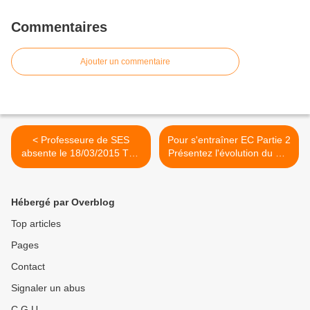
Commentaires
Ajouter un commentaire
< Professeure de SES
Pour s'entraîner EC Partie 2
absente le 18/03/2015 TES
Présentez l'évolution du PIB
1 et TES 2 DP à rendre le
de la France entre 2007 et
2017 >
Hébergé par Overblog
Top articles
Pages
Contact
Signaler un abus
C.G.U.