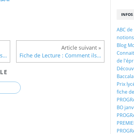
INFOS 
ABC de 
notion
Blog M
Connaitr
Fiche de Lecture : Comment ils nous ont volé le football
Fiche de Lecture : Comment ils nous ont volé le football
de l'ép
Découvr
LE
Baccala
Prix ly
fiche d
PROGRA
BO janv
PROGRA
PREMIER
PROGRA