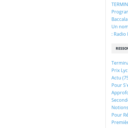
TERMINA
Program
Baccala
Un nom 
: Radio
RESSO
Termin
Prix Ly
Actu
(75
Pour S'
Approf
Second
Notion
Pour Ré
Premiè