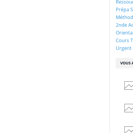
Ressour
Prépa S
Méthod
2nde Ac
Orienta
Cours 
Urgent
VOUS A