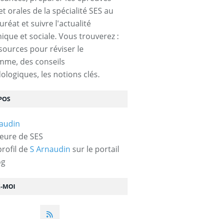
et orales de la spécialité SES au
réat et suivre l'actualité
que et sociale. Vous trouverez :
sources pour réviser le
mme, des conseils
logiques, les notions clés.
POS
eure de SES
profil de
S Arnaudin
sur le portail
og
Z-MOI