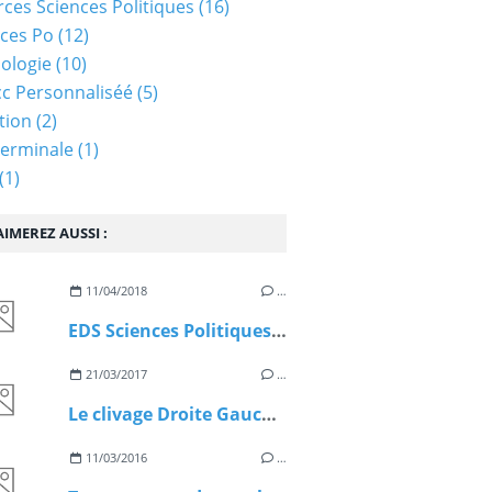
ces Sciences Politiques
(16)
ces Po
(12)
ologie
(10)
c Personnaliséé
(5)
tion
(2)
Terminale
(1)
(1)
IMEREZ AUSSI :
11/04/2018
…
EDS Sciences Politiques. Un article de Michael C.Behrent extrait de Sciences Humaines.fr
21/03/2017
…
Le clivage Droite Gauche en France aujourd'hui est-il toujours pertinent ?
11/03/2016
…