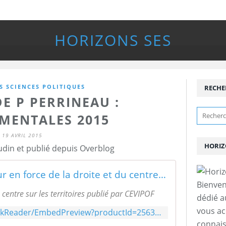
HORIZONS SES
S SCIENCES POLITIQUES
RECHE
E P PERRINEAU :
MENTALES 2015
19 AVRIL 2015
HORIZ
udin et publié depuis Overblog
Prévisualisation de Le retour en force de la droite et du centre sur les territoires
Bienven
u centre sur les territoires publié par CEVIPOF
dédié a
vous a
http://www.youscribe.com/BookReader/EmbedPreview?productId=2563707&width=auto&height=auto&isFlexible=True&startPage=1&displayMode=scroll&documentId=2651027
connais