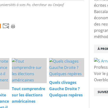
universités à sces Po, chercheur au Cevipof
écrites 
Baccalau
économi
des res
progra
méthodo
À PRO
Profess
Voir le 
Overbl
Quels clivages
Tout comprendre
Gauche Droite ?
SUIVE
oite
sur les élections
Quelques repères
rance
américaines
st-il