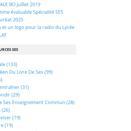
LE BO juillet 2019
me évaluable Spécialité SES
uréat 2025
et un logo pour la radio du Lycée
 LAF
URCES SES
ale
(133)
céen Du Livre De Ses
(99)
)
entraîner
(31)
ondir
(29)
e Ses Enseignement Commun
(28)
s
(26)
viser
(19)
re
(19)