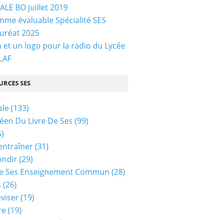
LE BO juillet 2019
me évaluable Spécialité SES
uréat 2025
et un logo pour la radio du Lycée
 LAF
URCES SES
ale
(133)
céen Du Livre De Ses
(99)
)
entraîner
(31)
ondir
(29)
e Ses Enseignement Commun
(28)
s
(26)
viser
(19)
re
(19)