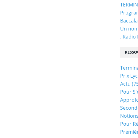
TERMINA
Program
Baccala
Un nom 
: Radio
RESSO
Termin
Prix Ly
Actu
(75
Pour S'
Approf
Second
Notion
Pour Ré
Premiè