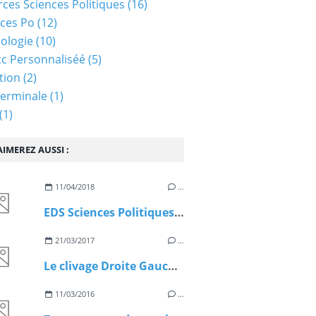
ces Sciences Politiques
(16)
ces Po
(12)
ologie
(10)
c Personnaliséé
(5)
tion
(2)
Terminale
(1)
(1)
IMEREZ AUSSI :
11/04/2018
…
EDS Sciences Politiques. Un article de Michael C.Behrent extrait de Sciences Humaines.fr
21/03/2017
…
Le clivage Droite Gauche en France aujourd'hui est-il toujours pertinent ?
11/03/2016
…