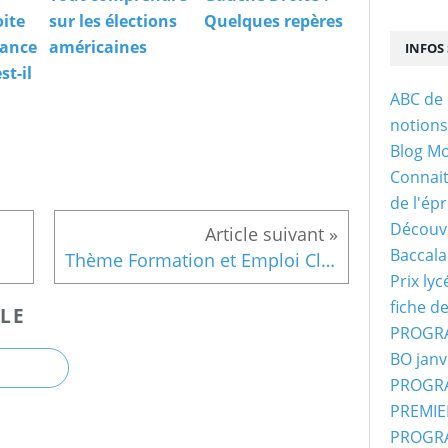
oite
sur les élections
Quelques repères
rance
américaines
INFOS 
st-il
ABC de 
notion
Blog M
Connaitr
de l'ép
Découvr
Baccala
Thème Formation et Emploi Classes de 2nde
Prix ly
fiche d
LE
PROGRA
BO janv
PROGRA
PREMIER
PROGRA