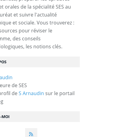
et orales de la spécialité SES au
réat et suivre l'actualité
que et sociale. Vous trouverez :
sources pour réviser le
mme, des conseils
logiques, les notions clés.
POS
eure de SES
profil de
S Arnaudin
sur le portail
og
Z-MOI