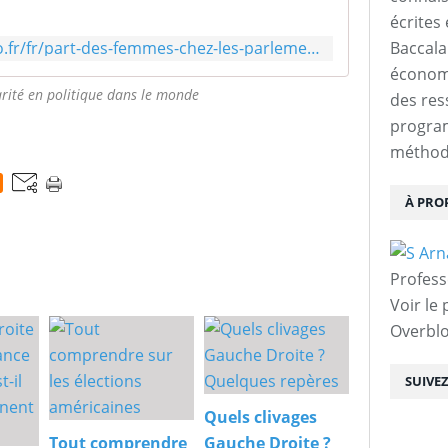
écrites 
http://cartographie.sciences-po.fr/fr/part-des-femmes-chez-les-parlementaires-2011
Baccalau
économi
Parité en politique dans le monde
des res
progra
méthodo
À PRO
Profess
Voir le 
Overbl
SUIVE
Quels clivages
Tout comprendre
Gauche Droite ?