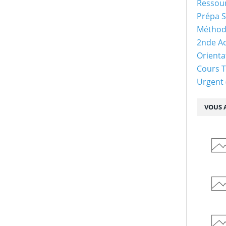
Ressour
Prépa S
Méthod
2nde Ac
Orienta
Cours 
Urgent
VOUS A