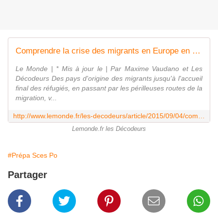
Comprendre la crise des migrants en Europe en cartes, graphiques et vidéos
Le Monde | * Mis à jour le | Par Maxime Vaudano et Les
Décodeurs Des pays d'origine des migrants jusqu'à l'accueil
final des réfugiés, en passant par les périlleuses routes de la
migration, v...
http://www.lemonde.fr/les-decodeurs/article/2015/09/04/comprendre-la-crise-des-migrants-en-europe-en-cartes-graphiques-et-videos_4745981_4355770.html
Lemonde.fr les Décodeurs
#Prépa Sces Po
Partager