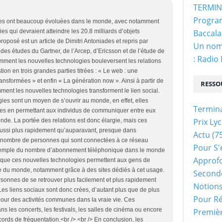
TERMINA
Program
lles ont beaucoup évoluées dans le monde, avec notamment
es qui devraient atteindre les 20.8 milliards d’objets
Baccala
oposé est un article de Dimitri Antoniades et repris par
Un nom 
 des études du Gartner, de l’Arcep, d’Ericsson et de l’étude de
: Radio
omment les nouvelles technologies bouleversent les relations
ion en trois grandes parties titrées : « Le web : une
ransformées » et enfin « La génération now ». Ainsi à partir de
RESSO
nt les nouvelles technologies transforment le lien social.
gies sont un moyen de s’ouvrir au monde, en effet, elles
Termin
ues en permettant aux individus de communiquer entre eux
Prix Ly
nde. La portée des relations est donc élargie, mais ces
 aussi plus rapidement qu’auparavant, presque dans
Actu
(75
nd nombre de personnes qui sont connectées à ce réseau
Pour S'
’exemple du nombre d’abonnement téléphonique dans le monde
Approf
it que ces nouvelles technologies permettent aux gens de
te du monde, notamment grâce à des sites dédiés à cet usage.
Second
onnes de se retrouver plus facilement et plus rapidement
Notion
 Les liens sociaux sont donc crées, d’autant plus que de plus
Pour Ré
pour des activités communes dans la vraie vie. Ces
 les concerts, les festivals, les salles de cinéma ou encore
Premiè
ecords de fréquentation.<br /> <br /> En conclusion, les