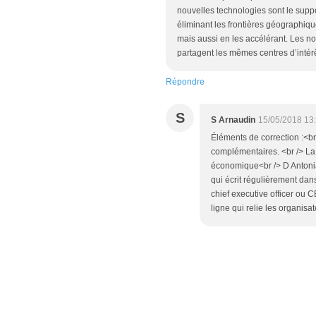
nouvelles technologies sont le support
éliminant les frontières géographiqu
mais aussi en les accélérant. Les n
partagent les mêmes centres d’intér
Répondre
S
S Arnaudin
15/05/2018 13
Éléments de correction :<br 
complémentaires. <br /> La 
économique<br /> D Antonia
qui écrit régulièrement dan
chief executive officer ou 
ligne qui relie les organis