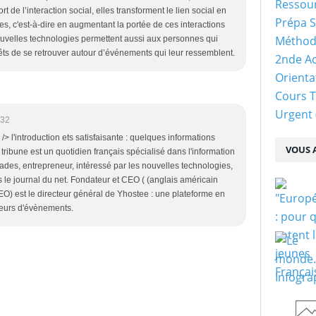
Ressour
 de l’interaction social, elles transforment le lien social en
Prépa S
es, c'est-à-dire en augmentant la portée de ces interactions
Méthod
ouvelles technologies permettent aussi aux personnes qui
êts de se retrouver autour d’événements qui leur ressemblent.
2nde Ac
Orienta
Cours 
Urgent
:32
/> l'introduction ets satisfaisante : quelques informations
VOUS A
tribune est un quotidien français spécialisé dans l'information
des, entrepreneur, intéressé par les nouvelles technologies,
s le journal du net. Fondateur et CEO ( (anglais américain
CEO) est le directeur général de Yhostee : une plateforme en
ateurs d'évènements.