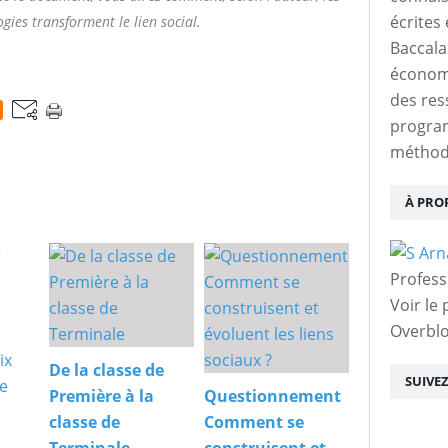
écrites 
gies transforment le lien social.
Baccalau
économi
des res
progra
méthodo
À PRO
Profess
Voir le 
Overbl
De la classe de
SUIVE
Première à la
Questionnement
classe de
Comment se