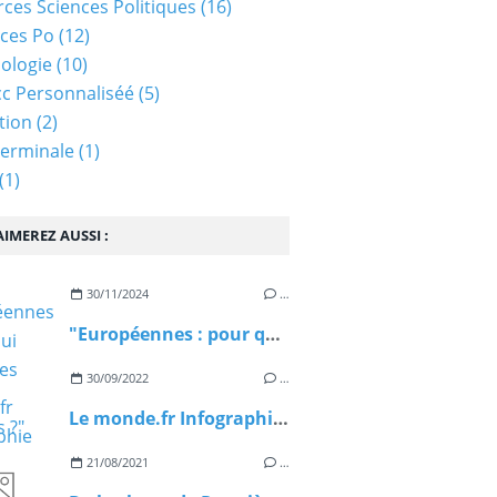
ces Sciences Politiques
(16)
ces Po
(12)
ologie
(10)
c Personnaliséé
(5)
tion
(2)
Terminale
(1)
(1)
IMEREZ AUSSI :
30/11/2024
…
"Européennes : pour qui votent les jeunes Français ?" Réponses d'Anne Muxel
30/09/2022
…
Le monde.fr Infographie l'inflation : Visualisez les hausses de prix d’un chariot de courses avec l’inflation
21/08/2021
…