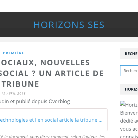
HORIZONS SES
PREMIÈRE
RECHE
SOCIAUX, NOUVELLES
SOCIAL ? UN ARTICLE DE
 TRIBUNE
HORIZ
19 AVRIL 2018
udin et publié depuis Overblog
Bienven
Nouvelles technologies et lien social article la tribune 2016
dédié a
vous a
connais
é le document, vous direz comment, selon l'auteur, les