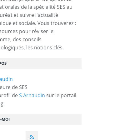
et orales de la spécialité SES au
réat et suivre l'actualité
que et sociale. Vous trouverez :
sources pour réviser le
mme, des conseils
logiques, les notions clés.
POS
eure de SES
profil de
S Arnaudin
sur le portail
og
Z-MOI