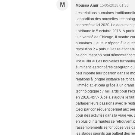
M
Moussa Amir
15/05/2018 01:36
Les relations humaines traditionne
l’apparition des nouvelles technologi
connectés d’ici 2020. Le document pr
Latribune le 5 octobre 2016. À partir
l’université de Chicago, il montre c
humaines. L’auteur répond à la quest
révolution ? » puis « Des relations t
ce document on peut démontrer comme
<br /> <br /> Les nouvelles technolo
éliminent les frontières géographiq
peu importe leur position dans le mo
relations à longue distance se font
l’immédiat, et cela grâce à un gra
technologique : 7 milliards pour l
en 2016.<br /> À cela s’ajoute le fa
partager leurs passions avec le res
Ceci par conséquent permet aux pers
pour des activités dans la vraie vie.
en plus d’internautes se retrouvent 
rassemblements se font observés dans
les stades sportifs qui battent des r