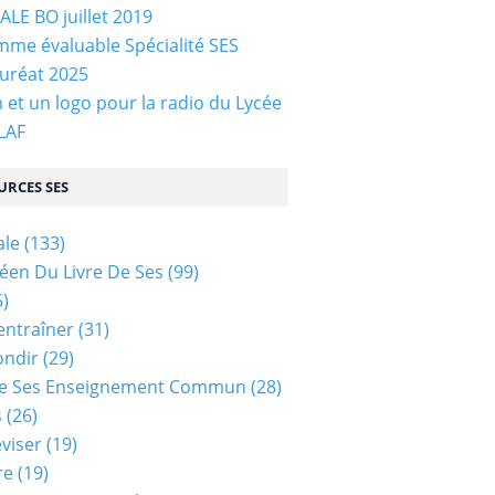
LE BO juillet 2019
me évaluable Spécialité SES
uréat 2025
et un logo pour la radio du Lycée
 LAF
URCES SES
ale
(133)
céen Du Livre De Ses
(99)
)
entraîner
(31)
ondir
(29)
e Ses Enseignement Commun
(28)
s
(26)
viser
(19)
re
(19)