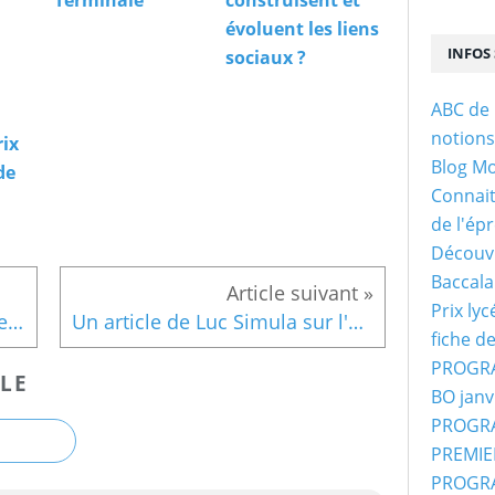
Terminale
construisent et
évoluent les liens
INFOS 
sociaux ?
ABC de 
notion
rix
Blog M
de
Connaitr
de l'ép
Découvr
Baccala
Prix ly
La famille : le modèle à deux enfants est minoritaire. Observatoire des sociétés janvier 2016
Un article de Luc Simula sur l'histoire d'un concept le Chômage
fiche d
PROGRA
LE
BO janv
PROGRA
PREMIER
PROGRA