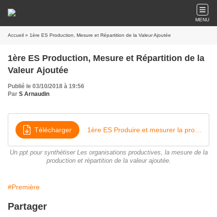
MENU
Accueil
» 1ère ES Production, Mesure et Répartition de la Valeur Ajoutée
1ère ES Production, Mesure et Répartition de la
Valeur Ajoutée
Publié le 03/10/2018 à 19:56
Par
S Arnaudin
Télécharger
1ère ES Produire et mesurer la production 2018
Un ppt pour synthétiser Les organisations productives, la mesure de la
production et répartition de la valeur ajoutée.
#Première
Partager