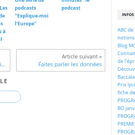
Une série de
minutes" le
 Les
podcasts
podcast
INFOS 
de
"Explique-moi
is
l'Europe"
ABC de 
s à
notion
l
Blog M
Connaitr
de l'ép
Lutte contre le changement climatique : Décryptage des COP
Faites parler les données
Découvr
Baccala
LE
Prix ly
fiche d
PROGRA
BO janv
PROGRA
PREMIER
PROGRA