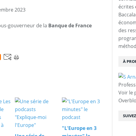
écrites 
embre 2023
Baccalau
économi
ous-gouverneur de la
Banque de France
des res
progra
méthodo
À PRO
Profess
Voir le 
Overbl
SUIVE
"L'Europe en 3