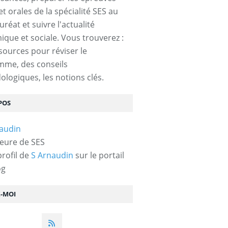
et orales de la spécialité SES au
réat et suivre l'actualité
que et sociale. Vous trouverez :
sources pour réviser le
mme, des conseils
logiques, les notions clés.
POS
eure de SES
profil de
S Arnaudin
sur le portail
og
Z-MOI