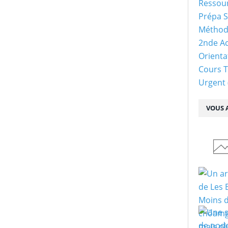
Ressour
Prépa S
Méthod
2nde Ac
Orienta
Cours 
Urgent
VOUS A