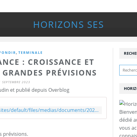
HORIZONS SES
,
FONDIR
TERMINALE
RECHE
NCE : CROISSANCE ET
S GRANDES PRÉVISIONS
1 SEPTEMBRE 2023
HORIZ
udin et publié depuis Overblog
https://www.banque-france.fr/sites/default/files/medias/documents/2023_09_07_feb_-_discours_d._beau_vf.pdf
Bienven
dédié a
vous a
s prévisions.
connais