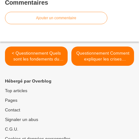
Commentaires
Ajouter un commentaire
< Questionnement Quels
Questionnement Comment
sont les fondements du
expliquer les crises
commerce internationale et
financières et réguler le
de l'internationalisation de
système financier ? >
la production
Hébergé par Overblog
Top articles
Pages
Contact
Signaler un abus
C.G.U.
Cookies et données personnelles