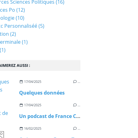
ces Sciences Politiques
(16)
ces Po
(12)
ologie
(10)
c Personnaliséé
(5)
tion
(2)
Terminale
(1)
(1)
IMEREZ AUSSI :
17/04/2025
…
Quelques données
17/04/2025
…
Un podcast de France Culture sur le Télétravail (05/11/2024)
16/02/2025
…