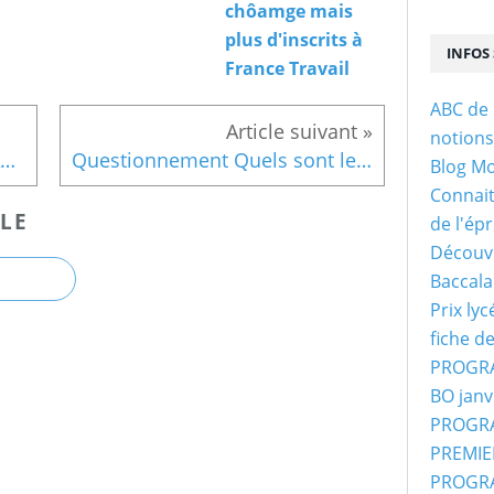
chôamge mais
plus d'inscrits à
INFOS 
France Travail
ABC de 
notion
SOUS LA MENACE DU CHÔMAGE Perspectives 2023-2024 pour l’économie française
Questionnement Quels sont les fondements du commerce internationale et de l'internationalisation de la production
Blog M
Connaitr
LE
de l'ép
Découvr
Baccala
Prix ly
fiche d
PROGRA
BO janv
PROGRA
PREMIER
PROGRA