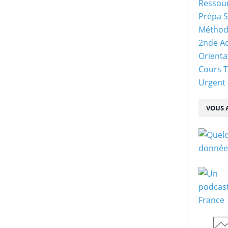
Ressour
Prépa S
Méthod
2nde Ac
Orienta
Cours 
Urgent
VOUS A