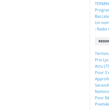
TERMINA
Program
Baccala
Un nom 
: Radio
RESSO
Termin
Prix Ly
Actu
(75
Pour S'
Approf
Second
Notion
Pour Ré
Premiè