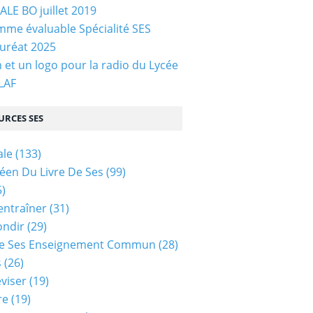
LE BO juillet 2019
me évaluable Spécialité SES
uréat 2025
et un logo pour la radio du Lycée
 LAF
URCES SES
ale
(133)
céen Du Livre De Ses
(99)
)
entraîner
(31)
ondir
(29)
e Ses Enseignement Commun
(28)
s
(26)
viser
(19)
re
(19)