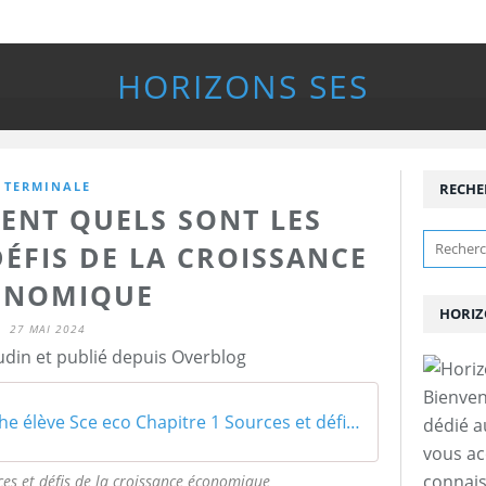
HORIZONS SES
TERMINALE
RECHE
ENT QUELS SONT LES
DÉFIS DE LA CROISSANCE
ONOMIQUE
HORIZ
27 MAI 2024
udin et publié depuis Overblog
Bienven
Partie 1 Fiche élève Sce eco Chapitre 1 Sources et défis de la croissance nathan
dédié a
vous a
connais
es et défis de la croissance économique