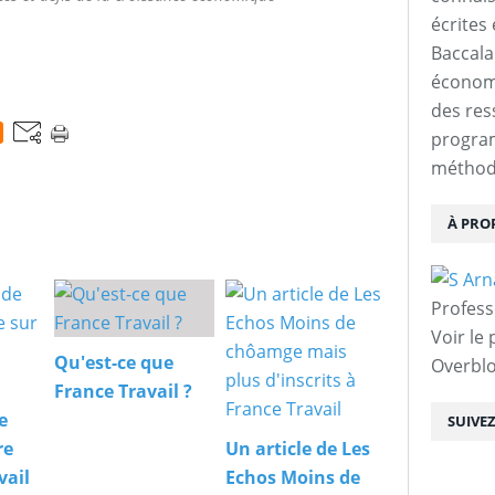
écrites 
Baccalau
économi
des res
progra
méthodo
À PRO
Profess
Voir le 
Qu'est-ce que
Overbl
France Travail ?
e
SUIVE
re
Un article de Les
vail
Echos Moins de