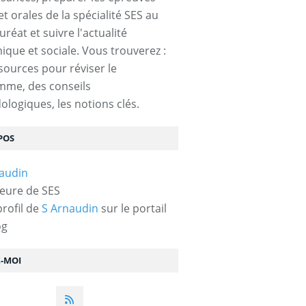
et orales de la spécialité SES au
réat et suivre l'actualité
que et sociale. Vous trouverez :
sources pour réviser le
mme, des conseils
logiques, les notions clés.
POS
eure de SES
profil de
S Arnaudin
sur le portail
og
Z-MOI