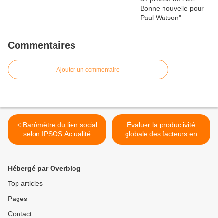
Commentaires
Ajouter un commentaire
< Barômètre du lien social
Évaluer la productivité
selon IPSOS Actualité
globale des facteurs en
France : l’apport d’une
mesure de la qualité du
capital et du travail Pierre-
Hébergé par Overblog
Yves CABANNES, A.
MONTAUT et P-A.
Top articles
PIONNIER >
Pages
Contact