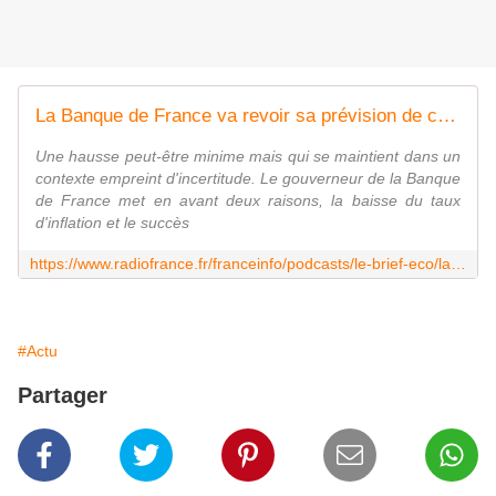
La Banque de France va revoir sa prévision de croissance légèrement à la hausse pour 2024
Une hausse peut-être minime mais qui se maintient dans un
contexte empreint d'incertitude. Le gouverneur de la Banque
de France met en avant deux raisons, la baisse du taux
d'inflation et le succès
https://www.radiofrance.fr/franceinfo/podcasts/le-brief-eco/la-banque-de-france-va-revoir-sa-prevision-de-croissance-legerement-a-la-hausse-pour-2024-7735047
#Actu
Partager