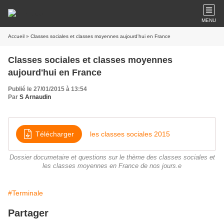
MENU
Accueil
» Classes sociales et classes moyennes aujourd'hui en France
Classes sociales et classes moyennes
aujourd'hui en France
Publié le 27/01/2015 à 13:54
Par
S Arnaudin
Télécharger
les classes sociales 2015
Dossier documetaire et questions sur le thème des classes sociales et
les classes moyennes en France de nos jours.e
#Terminale
Partager