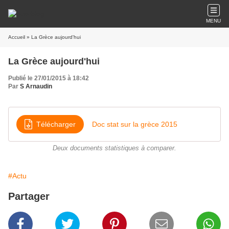
MENU
Accueil
» La Grèce aujourd'hui
La Grèce aujourd'hui
Publié le 27/01/2015 à 18:42
Par
S Arnaudin
Télécharger
Doc stat sur la grèce 2015
Deux documents statistiques à comparer.
#Actu
Partager