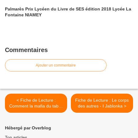
Palmarès Prix Lycéen du Livre de SES édition 2018 Lycée La
Fontaine NIAMEY
Commentaires
Ajouter un commentaire
< Fiche de Lecture :
Fiche de Lecture : Le corps
Comment la mafia du tabac
des autres - I Jablonka >
nous manipule- M Lomazzi
Hébergé par Overblog
Top articles