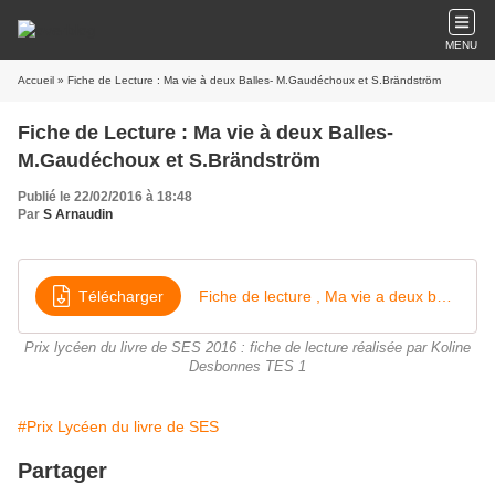
MENU
Accueil
» Fiche de Lecture : Ma vie à deux Balles- M.Gaudéchoux et S.Brändström
Fiche de Lecture : Ma vie à deux Balles-
M.Gaudéchoux et S.Brändström
Publié le 22/02/2016 à 18:48
Par
S Arnaudin
Télécharger
Fiche de lecture , Ma vie a deux balles - Génération débrouille DESBONNES Koline TES 1
Prix lycéen du livre de SES 2016 : fiche de lecture réalisée par Koline
Desbonnes TES 1
#Prix Lycéen du livre de SES
Partager