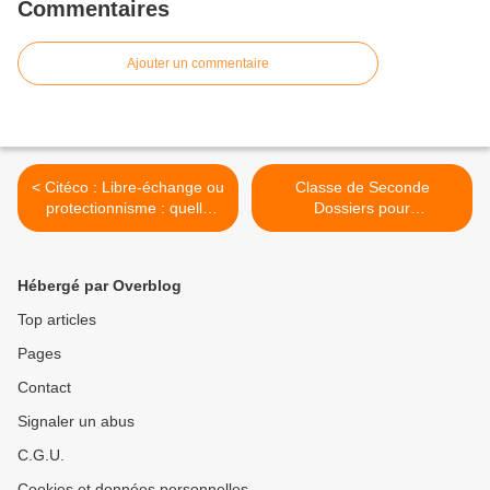
Commentaires
Ajouter un commentaire
< Citéco : Libre-échange ou
Classe de Seconde
protectionnisme : quelle
Dossiers pour
réalité dans un monde
Enseignement à distance >
globalisé et interconnecté ?
Hébergé par Overblog
Top articles
Pages
Contact
Signaler un abus
C.G.U.
Cookies et données personnelles