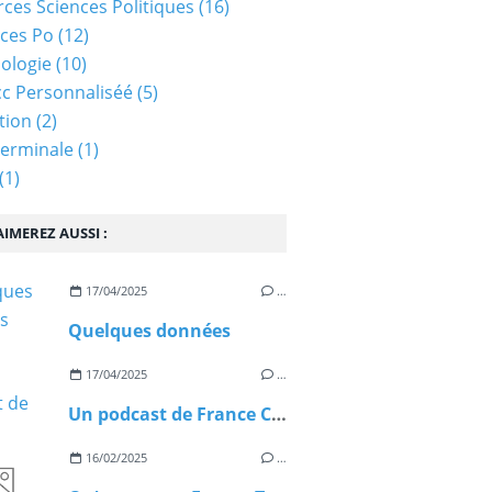
ces Sciences Politiques
(16)
ces Po
(12)
ologie
(10)
c Personnaliséé
(5)
tion
(2)
Terminale
(1)
(1)
IMEREZ AUSSI :
17/04/2025
…
Quelques données
17/04/2025
…
Un podcast de France Culture sur le Télétravail (05/11/2024)
16/02/2025
…