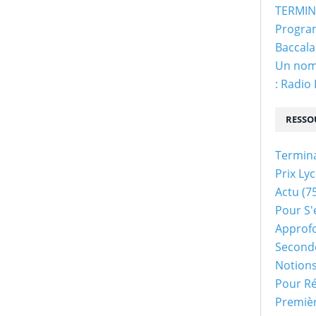
y
TERMINA
s
Program
e
Baccala
n
t
Un nom 
r
: Radio
e
t
e
RESSO
n
a
Termin
n
Prix Ly
t
d
Actu
(75
e
Pour S'
s
Approf
r
e
Second
l
Notion
a
Pour Ré
t
Premiè
i