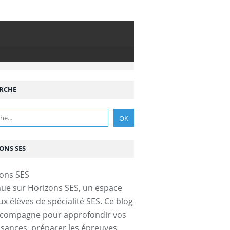
RCHE
ONS SES
ue sur Horizons SES, un espace
ux élèves de spécialité SES. Ce blog
nge ou protectionnisme : quelle réalité dans un mo
ccompagne pour approfondir vos
sances, préparer les épreuves