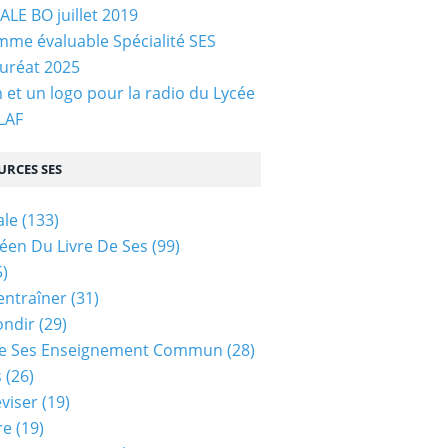
LE BO juillet 2019
me évaluable Spécialité SES
uréat 2025
et un logo pour la radio du Lycée
 LAF
URCES SES
ale
(133)
céen Du Livre De Ses
(99)
)
entraîner
(31)
ondir
(29)
e Ses Enseignement Commun
(28)
s
(26)
viser
(19)
re
(19)