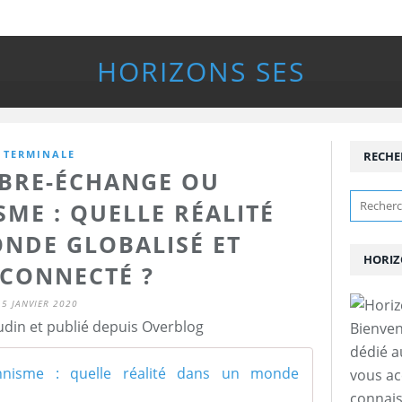
HORIZONS SES
TERMINALE
RECHE
LIBRE-ÉCHANGE OU
ME : QUELLE RÉALITÉ
NDE GLOBALISÉ ET
HORIZ
RCONNECTÉ ?
5 JANVIER 2020
udin et publié depuis Overblog
Bienven
dédié a
Libre-écha
vous a
connais