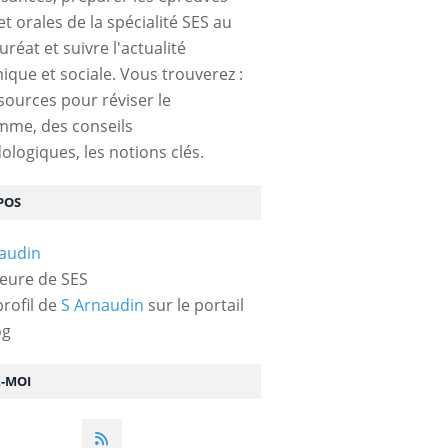
et orales de la spécialité SES au
réat et suivre l'actualité
que et sociale. Vous trouverez :
sources pour réviser le
mme, des conseils
logiques, les notions clés.
POS
eure de SES
profil de
S Arnaudin
sur le portail
og
Z-MOI