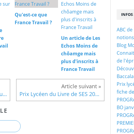
t
c
Qu'est-ce que
INFOS 
o
France Travail ?
m
m
ABC de 
e
e
notion
re
Un article de Les
l
Blog M
vail
Echos Moins de
e
Connaitr
f
chôamge mais
a
de l'ép
plus d'inscrits à
i
Découvr
France Travail
t
Baccala
,
p
Prix ly
o
fiche d
Climat : Gaz à effet de serre - un article du monde
Prix Lycéen du Livre de SES 2020-Fiche de Lecture : Netflix et Cie C Cousin
u
PROGRA
r
l
BO janv
LE
e
PROGRA
s
PREMIER
p
PROGRA
a