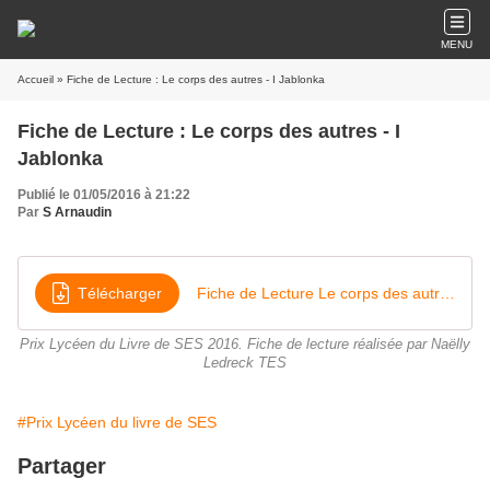
MENU
Accueil
» Fiche de Lecture : Le corps des autres - I Jablonka
Fiche de Lecture : Le corps des autres - I
Jablonka
Publié le 01/05/2016 à 21:22
Par
S Arnaudin
Télécharger
Fiche de Lecture Le corps des autres Ledreck Naelly TES 1
Prix Lycéen du Livre de SES 2016. Fiche de lecture réalisée par Naëlly
Ledreck TES
#Prix Lycéen du livre de SES
Partager