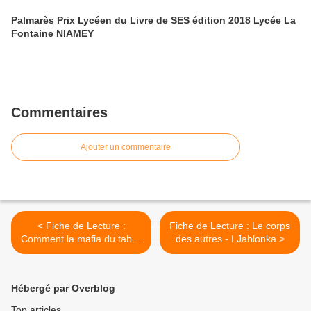
Palmarès Prix Lycéen du Livre de SES édition 2018 Lycée La
Fontaine NIAMEY
Commentaires
Ajouter un commentaire
< Fiche de Lecture :
Fiche de Lecture : Le corps
Comment la mafia du tabac
des autres - I Jablonka >
nous manipule- M Lomazzi
Hébergé par Overblog
Top articles