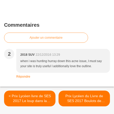
Commentaires
Ajouter un commentaire
2
2018 SUV
22/12/2016 13:29
when i was hunting hurray down this acne issue, I must say
your site is truly useful I additionally love the outline.
Répondre
< Prix Lycéen livre de SES
Prix Lycéen du Livre de
2017 Le loup dans la
SES 2017 Boulots de
bergerie
Merde J Brygo O Cyran >