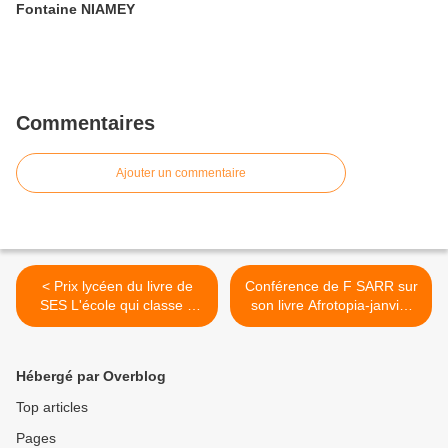
Fontaine NIAMEY
Commentaires
Ajouter un commentaire
< Prix lycéen du livre de
Conférence de F SARR sur
SES L'école qui classe J
son livre Afrotopia-janvier
Cayouette Remblière
2017 Université de NIAMEY
>
Hébergé par Overblog
Top articles
Pages