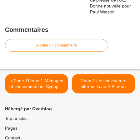
Commentaires
Ajouter un commentaire
< 2nde Thème 1-Ménages
Chap 1 Les indicateurs
et consommation. Synopsis
alternatifs au PIB, deux
du documentaire La révolte
articles Cepag et Ocde >
dans la mode, L Lunetta
Hébergé par Overblog
Top articles
Pages
Contact