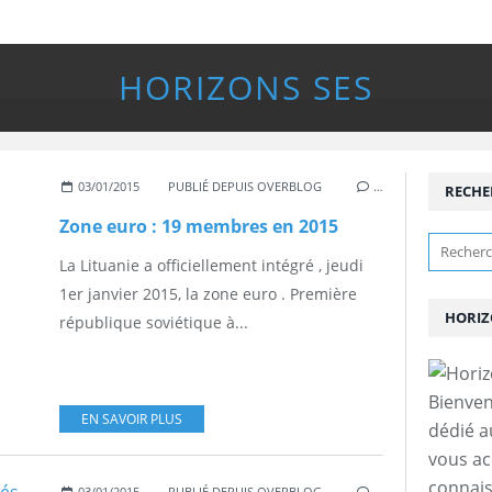
HORIZONS SES
03/01/2015
PUBLIÉ DEPUIS OVERBLOG
…
RECHE
Zone euro : 19 membres en 2015
La Lituanie a officiellement intégré , jeudi
1er janvier 2015, la zone euro . Première
HORIZ
république soviétique à...
Bienven
EN SAVOIR PLUS
dédié a
vous a
connais
03/01/2015
PUBLIÉ DEPUIS OVERBLOG
…