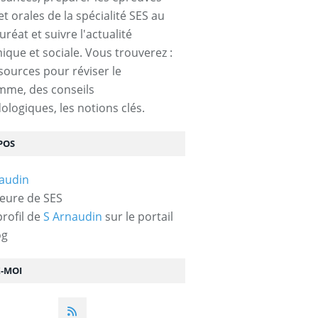
et orales de la spécialité SES au
réat et suivre l'actualité
que et sociale. Vous trouverez :
sources pour réviser le
mme, des conseils
logiques, les notions clés.
POS
eure de SES
profil de
S Arnaudin
sur le portail
og
Z-MOI