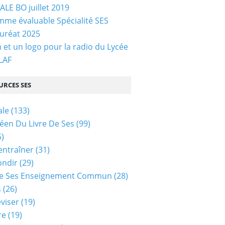
LE BO juillet 2019
me évaluable Spécialité SES
uréat 2025
et un logo pour la radio du Lycée
 LAF
URCES SES
ale
(133)
céen Du Livre De Ses
(99)
)
entraîner
(31)
ondir
(29)
e Ses Enseignement Commun
(28)
s
(26)
viser
(19)
re
(19)