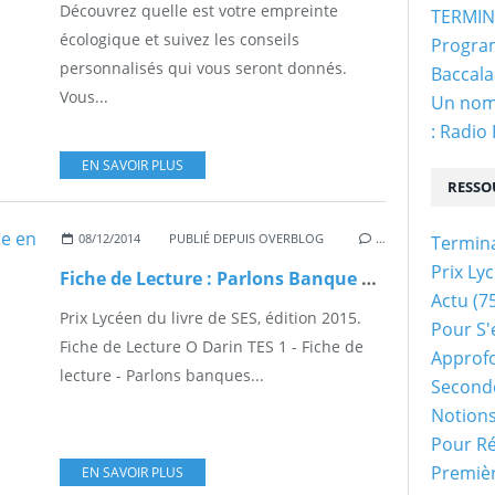
Découvrez quelle est votre empreinte
TERMINA
écologique et suivez les conseils
Program
personnalisés qui vous seront donnés.
Baccala
Vous...
Un nom 
: Radio
EN SAVOIR PLUS
RESSO
08/12/2014
PUBLIÉ DEPUIS OVERBLOG
…
Termin
Prix Ly
Fiche de Lecture : Parlons Banque en 30 questions
Actu
(75
Prix Lycéen du livre de SES, édition 2015.
Pour S'
Fiche de Lecture O Darin TES 1 - Fiche de
Approf
lecture - Parlons banques...
Second
Notion
Pour Ré
Premiè
EN SAVOIR PLUS