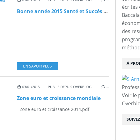
écrites 
Bonne année 2015 Santé et Succés pour tous
Baccalau
économi
des res
progra
méthodo
À PRO
EN SAVOIR PLUS
Profess
03/01/2015
PUBLIÉ DEPUIS OVERBLOG
…
Voir le 
Zone euro et croissance mondiale
Overbl
- Zone euro et croissance 2014.pdf
SUIVE