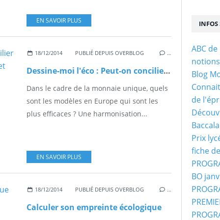
EN SAVOIR PLUS
INFOS 
ABC de 
18/12/2014
PUBLIÉ DEPUIS OVERBLOG
…
notion
Dessine-moi l'éco : Peut-on concilier Diversité des modèles européens et monnaie unique ?
Blog M
Connaitr
Dans le cadre de la monnaie unique, quels
de l'ép
sont les modèles en Europe qui sont les
Découvr
plus efficaces ? Une harmonisation...
Baccala
Prix ly
fiche d
EN SAVOIR PLUS
PROGRA
BO janv
PROGRA
18/12/2014
PUBLIÉ DEPUIS OVERBLOG
…
PREMIER
Calculer son empreinte écologique
PROGRA