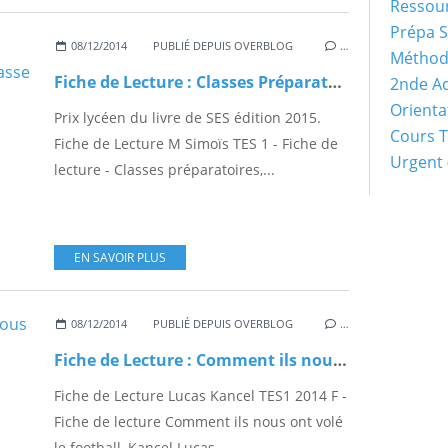
Ressour
Prépa S
08/12/2014
PUBLIÉ DEPUIS OVERBLOG
…
Méthod
Fiche de Lecture : Classes Préparatoires, la fabrique d'une classe dominante
2nde Ac
Orienta
Prix lycéen du livre de SES édition 2015.
Cours 
Fiche de Lecture M Simoïs TES 1 - Fiche de
Urgent
lecture - Classes préparatoires,...
EN SAVOIR PLUS
08/12/2014
PUBLIÉ DEPUIS OVERBLOG
…
Fiche de Lecture : Comment ils nous ont volé le football
Fiche de Lecture Lucas Kancel TES1 2014 F -
Fiche de lecture Comment ils nous ont volé
le football, Kancel Lucas...