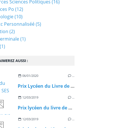
ces Sciences Politiques
(16)
ces Po
(12)
ologie
(10)
c Personnaliséé
(5)
tion
(2)
Terminale
(1)
(1)
IMEREZ AUSSI :
06/01/2020
…
Prix Lycéen du Livre de SES 2020-Fiche de Lecture : Netflix et Cie C Cousin
12/03/2019
…
Prix lycéen du livre de SES 2019 Fiche de lecture Et si les salariés se révoltaient P Artus
12/03/2019
…