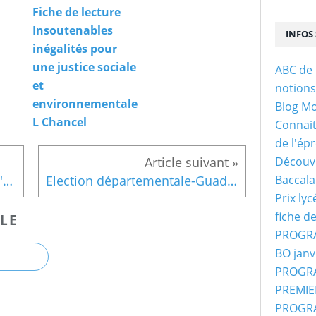
Fiche de lecture
Insoutenables
INFOS 
inégalités pour
une justice sociale
ABC de 
et
notion
environnementale
Blog M
L Chancel
Connaitr
de l'ép
Découvr
Baccala
Un article du Monde : Grèce, l'eurogroupe parvient à un accord
Election départementale-Guadeloupe- Réforme 2014
Prix ly
fiche d
LE
PROGRA
BO janv
PROGRA
PREMIER
PROGRA