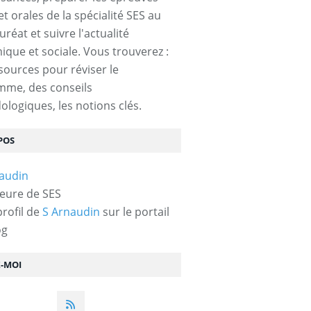
et orales de la spécialité SES au
réat et suivre l'actualité
que et sociale. Vous trouverez :
sources pour réviser le
mme, des conseils
logiques, les notions clés.
POS
eure de SES
profil de
S Arnaudin
sur le portail
og
Z-MOI