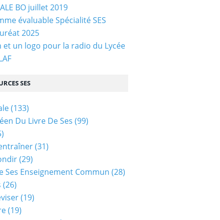
LE BO juillet 2019
me évaluable Spécialité SES
uréat 2025
et un logo pour la radio du Lycée
 LAF
URCES SES
ale
(133)
céen Du Livre De Ses
(99)
)
entraîner
(31)
ondir
(29)
e Ses Enseignement Commun
(28)
s
(26)
viser
(19)
re
(19)