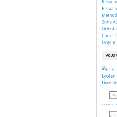
Ressour
Prépa S
Méthod
2nde Ac
Orienta
Cours 
Urgent
VOUS A