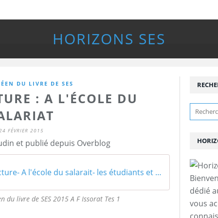
HORIZONS SES
CÉEN DU LIVRE DE SES
RECHE
TURE : A L'ÉCOLE DU
ALARIAT
24 FÉVRIER 2015
HORIZ
udin et publié depuis Overblog
Fiche de lecture- A l'école du salarait- les étudiants et leur petit boulot Issorat 2015
Bienven
dédié a
en du livre de SES 2015 A F Issorat Tes 1
vous a
connais