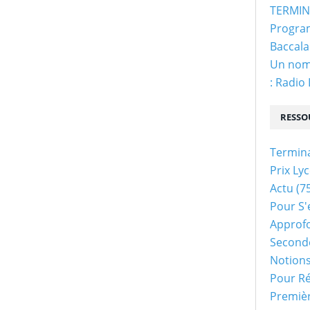
TERMINA
Program
Baccala
Un nom 
: Radio
RESSO
Termin
Prix Ly
Actu
(75
Pour S'
Approf
Second
Notion
Pour Ré
Premiè