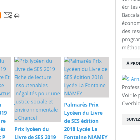
écrites 
Baccalau
économi
des res
progra
méthodo
À PRO
Profess
Voir le 
Overbl
u
Palmarès Prix
019
Lycéen du Livre
SUIVE
ure
de SES édition
iés
Prix lycéen du
2018 Lycée La
t P
Livre de SES 2019
Fontaine NIAMEY