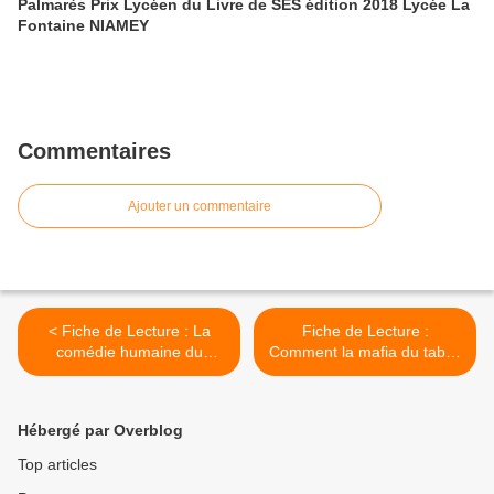
Palmarès Prix Lycéen du Livre de SES édition 2018 Lycée La
Fontaine NIAMEY
Commentaires
Ajouter un commentaire
< Fiche de Lecture : La
Fiche de Lecture :
comédie humaine du
Comment la mafia du tabac
travail-D Linhart
nous manipule- M Lomazzi
>
Hébergé par Overblog
Top articles